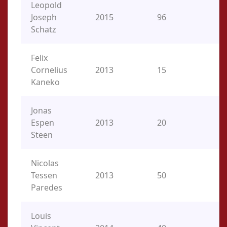
Leopold
Joseph
2015
96
O
Schatz
Felix
Cornelius
2013
15
P,
Kaneko
Jonas
Espen
2013
20
O
Steen
Nicolas
Tessen
2013
50
2B
Paredes
Louis