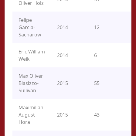
Oliver Holz
Felipe
Garcia-
2014
12
SS
Sacharow
Eric William
2014
6
O
Weik
Max Oliver
Biasizzo-
2015
55
O
Sullivan
Maximilian
August
2015
43
O
Hora