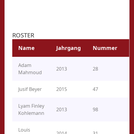
ROSTER
Name
Jahrgang
Nummer
P
Adam
2013
28
C,
Mahmoud
Jusif Beyer
2015
47
RF
Lyam Finley
2013
98
O
Kohlemann
Louis
2014
31
O