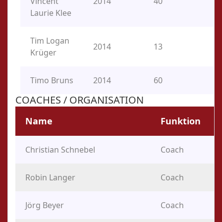
Vincent
2014
40
2B
Laurie Klee
Tim Logan
2014
13
SS
Krüger
Timo Bruns
2014
60
1B
COACHES / ORGANISATION
Name
Funktion
Christian Schnebel
Coach
Robin Langer
Coach
Jörg Beyer
Coach