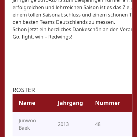
erfolgreichen und lehrreichen Saison ist es das Ziel, s
einem tollen Saisonabschluss und einem schönen Tur
den besten Teams Deutschlands zu messen.
Schon jetzt ein herzliches Dankeschön an den Veranst
Go, fight, win – Redwings!
ROSTER
Name
Jahrgang
Nummer
P
Junwoo
2013
48
P,
Baek