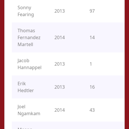
Sonny
2013
97
P,
Fearing
Thomas
Fernandez
2014
14
O
Martell
Jacob
2013
1
O
Hannappel
Erik
2013
16
P,
Hedtler
Joel
2014
43
2
Ngamkam