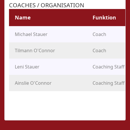
COACHES / ORGANISATION
Name
Funktion
Michael Stauer
Coach
Tilmann O'Connor
Coach
Leni Stauer
Coaching Staff
Ainslie O'Connor
Coaching Staff