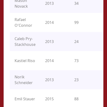
Mason
C,
2013
34
Novack
3
Rafael
C,
2014
99
O'Connor
3
Caleb Pry-
2013
24
O
Stackhouse
SS
Kastiel Riso
2014
73
2B
Norik
2013
23
O
Schneider
2B
Emil Stauer
2015
88
CF