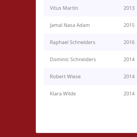
Vitus Martin
2013
Jamal Nasa Adam
2015
Raphael Schneiders
2016
Dominic Schneiders
2014
Robert Wiese
2014
Klara Wilde
2014