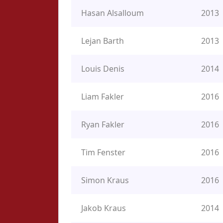
Hasan Alsalloum
2013
Lejan Barth
2013
Louis Denis
2014
Liam Fakler
2016
Ryan Fakler
2016
Tim Fenster
2016
Simon Kraus
2016
Jakob Kraus
2014