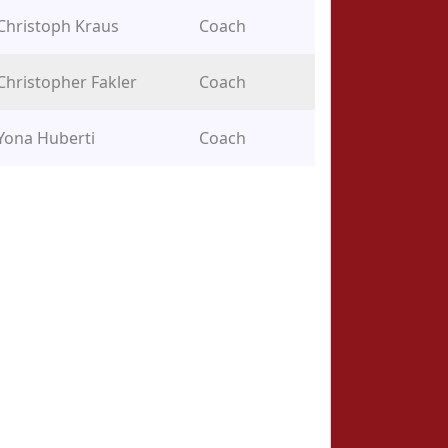
Christoph Kraus
Coach
Christopher Fakler
Coach
Yona Huberti
Coach